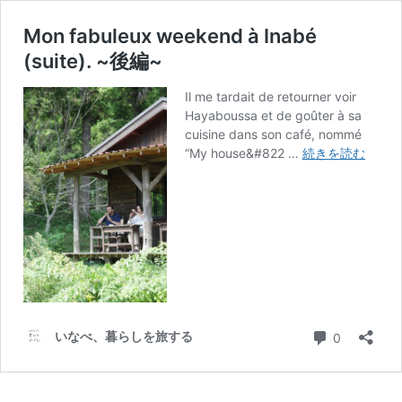
Mon fabuleux weekend à Inabé
(suite). ~後編~
Il me tardait de retourner voir
Hayaboussa et de goûter à sa
cuisine dans son café, nommé
Mon
“My house&#822 …
続きを読む
fabul
week
à
Inabé
(suite)
~
後
編
~
コメント
いなべ、暮らしを旅する
0