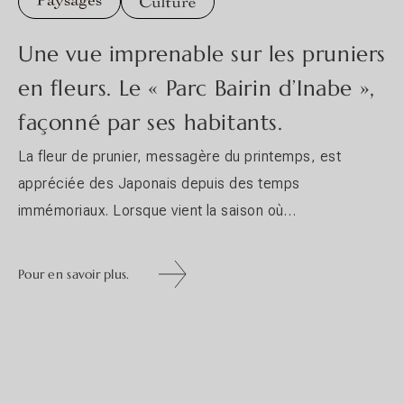
Une vue imprenable sur les pruniers
en fleurs. Le « Parc Bairin d’Inabe »,
façonné par ses habitants.
La fleur de prunier, messagère du printemps, est
appréciée des Japonais depuis des temps
immémoriaux. Lorsque vient la saison où
s’épanouissent ces fleurs aux teintes blanches, rouges
ou rose pâle qui égayent le cœur, leur parfum doux et
Pour en savoir plus.
acidulé ainsi que leurs couleurs éclatantes envahissent
Pour en savoir plus.
le monde, et les gens se réjouissent ensemble de
l’arrivée...