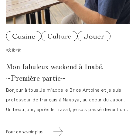
#文化
#食
Mon fabuleux weekend à Inabé.
~Première partie~
Bonjour à tous!Je m’appelle Brice Antoine et je suis
professeur de français à Nagoya, au coeur du Japon.
Un beau jour, après le travail, je suis passé devant un
marché aux légumes à la gare de Nagoya. C’était un
marché bio, ce qui m’intrigua car c’est assez rare au
Pour en savoir plus.