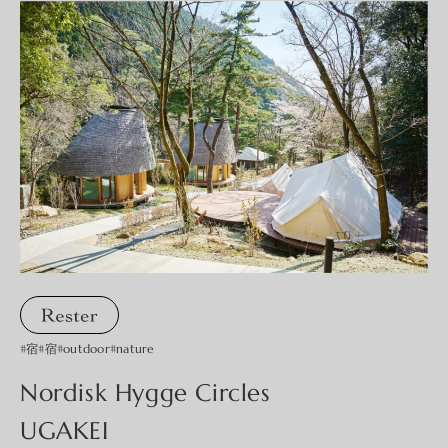
#宿
#宿
#outdoor
#nature
Nordisk Hygge Circles
UGAKEI