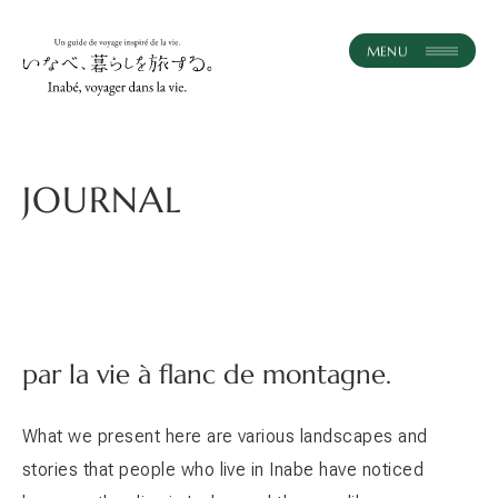
instagram
JA
FR
ACCUEIL
JOURNAL
JOURNAL
CONCEPT
EXPÉRIENCES ET CIRCUITS
par la vie à flanc de montagne.
SOUVENIRS
What we present here are various landscapes and
SE CONNECTER
stories that people who live in Inabe have noticed