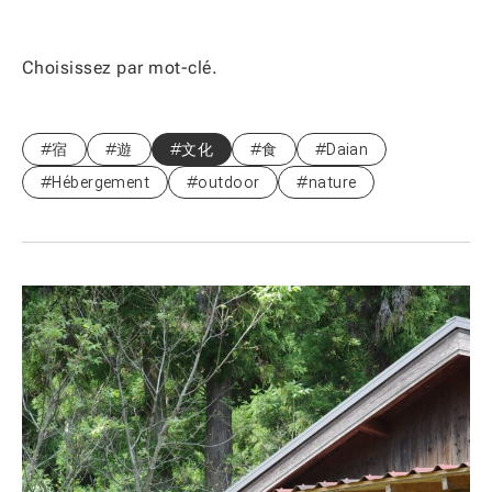
Choisissez par mot-clé.
#宿
#遊
#文化
#食
#Daian
#Hébergement
#outdoor
#nature