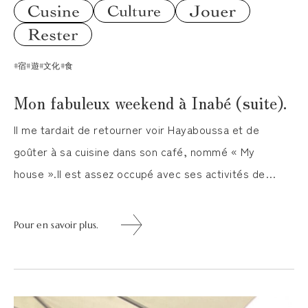
#宿
#遊
#文化
#食
Mon fabuleux weekend à Inabé (suite).
Il me tardait de retourner voir Hayaboussa et de
goûter à sa cuisine dans son café, nommé « My
house ».Il est assez occupé avec ses activités de
boucher, de chasseur et ses classes vertes, donc le
café est fermé du jeudi au samedi. Il est préférable de
Pour en savoir plus.
réserver, ce que je fis pour le dimanche qui...
Pour en savoir plus.