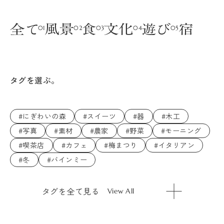
タグを選ぶ。
#にぎわいの森
#スイーツ
#器
#木工
#写真
#素材
#農家
#野菜
#モーニング
#喫茶店
#カフェ
#梅まつり
#イタリアン
#冬
#バインミー
タグを全て見る
View All