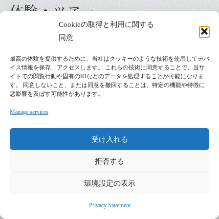
体験・ツアー
Cookieの取得と利用に関する
おみやげ
同意
いなべとつながる
最高の体験を提供するために、当社はクッキーのような技術を使用してデバ
イス情報を保存、アクセスします。 これらの技術に同意することで、当サ
イトでの閲覧行動や固有のIDなどのデータを処理することが可能になりま
おしらせ
す。 同意しないこと、または同意を撤回することは、特定の機能や特徴に
悪影響を及ぼす可能性があります。
Manage services
受け入れる
拒否する
環境設定の表示
プライバシーポリシー
Privacy Statement
運 営：一般社団法人 グリーンクリエイティブいなべ