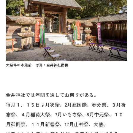
大祭時の本殿前 写真：金井神社提供
金井神社では年間を通してお祭りがある。
毎月１、１５日は月次祭、2月建国際、春分祭、３月祈
念祭、４月稲荷大祭、7月いもち祭、8月中元祭、１０
月御例祭、１１月新嘗祭、12月山神祭、大祓。