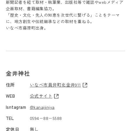
新聞記者を経て取材・執筆業、出版社等で雑誌やwebメディア
企画取材、書籍編集協力。
「歴史・文化・先人の知恵を次世代に繋げる」ことをテーマ
に、地方創生や伝統継承などの取材を重ねる。
いなべ市藤原町出身。
金井神社
住所
いなべ市員弁町北金井911
WEB
公式サイト
Isntagram
@kanaijinjya
TEL
0594−88−5588
定休日
無し