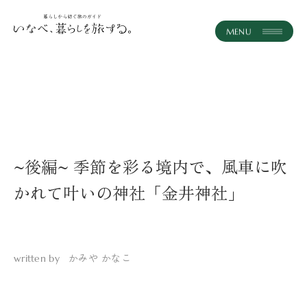
instagram
JA
ホーム
記事一覧
コンセプト
~後編~ 季節を彩る境内で、風車に吹
かれて叶いの神社「金井神社」
体験・ツアー
おみやげ
かみや かなこ
written by
いなべとつながる
おしらせ