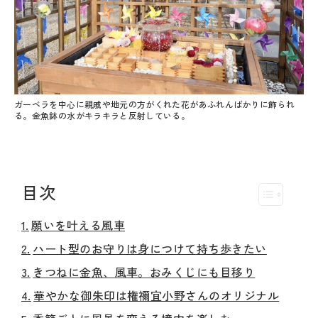
ガーベラを中心に親戚や地元の方がくれた花があふれんばかりに飾られ
る。金魚鉢の水がキラキラと反射している。
目次
願いを叶える風車
ハート型のお守りは身につけて持ち歩きたい
きつねに金魚、風車。おみくじにも目移り
華やかな御朱印は権禰宜小野さんのオリジナル