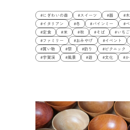
#にぎわいの森
#スイーツ
#器
#
#イタリアン
#冬
#バインミー
#
#定食
#米
#秋
#そば
#いちご
#ファミリー
#おみやげ
#イベント
#買い物
#祭
#釣り
#ピクニック
#宇賀渓
#風景
#遊
#文化
#