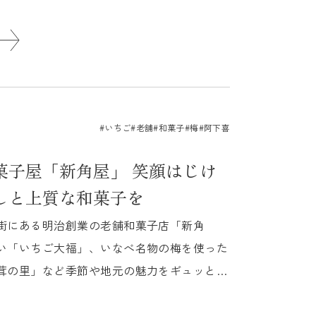
魅...
#いちご
#老舗
#和菓子
#梅
#阿下喜
菓子屋「新角屋」 笑顔はじけ
しと上質な和菓子を
街にある明治創業の老舗和菓子店「新角
い「いちご大福」、いなべ名物の梅を使った
茸の里」など季節や地元の魅力をギュッと詰
は五代...