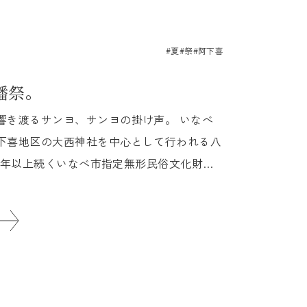
#夏
#祭
#阿下喜
幡祭。
響き渡るサンヨ、サンヨの掛け声。 いなべ
下喜地区の大西神社を中心として行われる八
100年以上続くいなべ市指定無形民俗文化財の