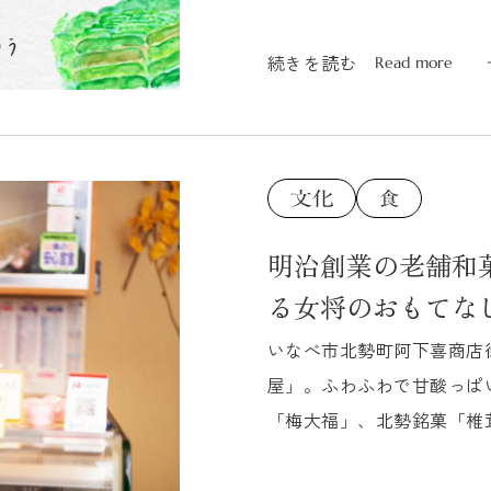
まれるコク、香り豊かな風味が
続きを読む
Read more
続きを読む
Read more
明治創業の老舗和
る女将のおもてな
いなべ市北勢町阿下喜商店
屋」。ふわふわで甘酸っぱ
「梅大福」、北勢銘菓「椎
め込んだ和菓子の数々。現在