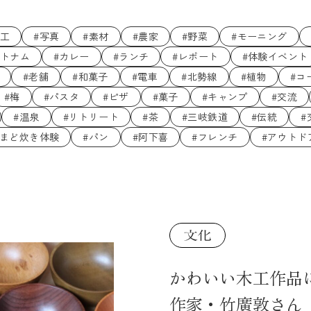
木工
#写真
#素材
#農家
#野菜
#モーニング
ベトナム
#カレー
#ランチ
#レポート
#体験イベント
#老舗
#和菓子
#電車
#北勢線
#植物
#コ
#梅
#パスタ
#ピザ
#菓子
#キャンプ
#交流
#温泉
#リトリート
#茶
#三岐鉄道
#伝統
#
かまど炊き体験
#パン
#阿下喜
#フレンチ
#アウトド
かわいい木工作品
作家・竹廣敦さん「463