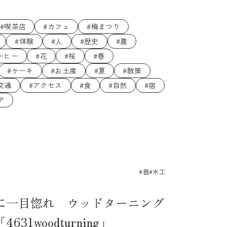
#喫茶店
#カフェ
#梅まつり
#体験
#人
#歴史
#農
ーヒー
#花
#桜
#春
#ケーキ
#お土産
#夏
#散策
交通
#アクセス
#食
#自然
#宿
ア
#器
#木工
に一目惚れ ウッドターニング
1woodturning」