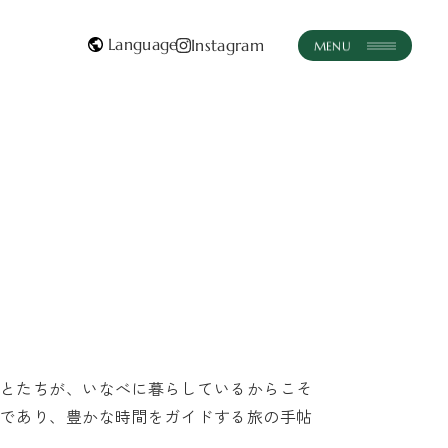
Instagram
instagram
JA
JA
体験・ツアー
おみやげ
いなべとつながる
おしらせ
とたちが、いなべに暮らしているからこそ
であり、豊かな時間をガイドする旅の手帖
お問い合わせはこちら