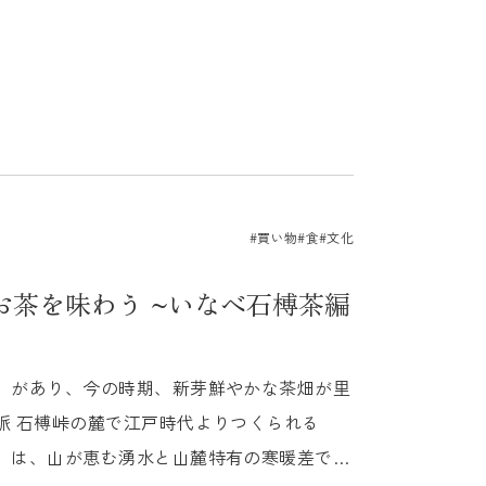
#買い物
#食
#文化
お茶を味わう ~いなべ石榑茶編
」があり、今の時期、新芽鮮やかな茶畑が里
脈 石榑峠の麓で江戸時代よりつくられる
」は、山が恵む湧水と山麓特有の寒暖差で育