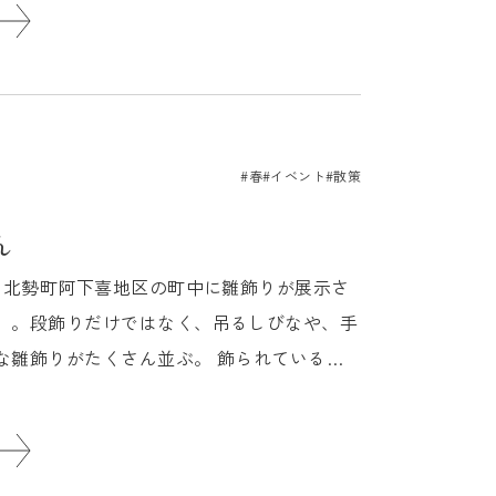
#春
#イベント
#散策
ん
で、北勢町阿下喜地区の町中に雛飾りが展示さ
」。段飾りだけではなく、吊るしびなや、手
な雛飾りがたくさん並ぶ。 飾られているの
..