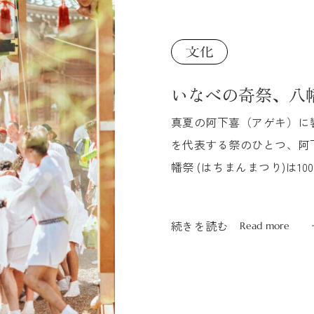
いなべの奇祭、八
真夏の阿下喜（アゲキ）に
を代表する祭のひとつ、阿
幡祭 (はちまんまつり)は
歴史ある伝統行事。 2...
続きを読む
Read more
続きを読む
Read more