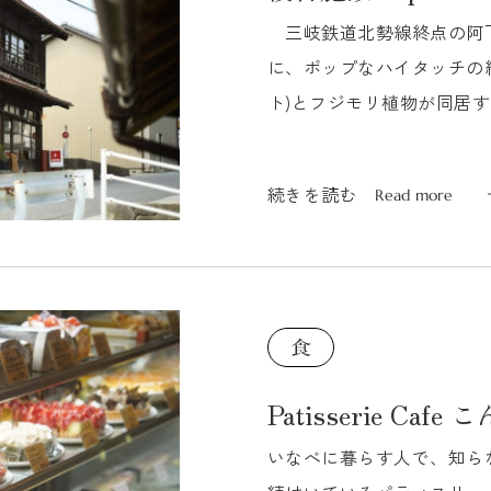
三岐鉄道北勢線終点の阿
に、ポップなハイタッチの絵が現れ
ト)とフジモリ植物が同居す
懐かし...
続きを読む
Read more
続きを読む
Read more
Patisserie Cafe
いなべに暮らす人で、知ら