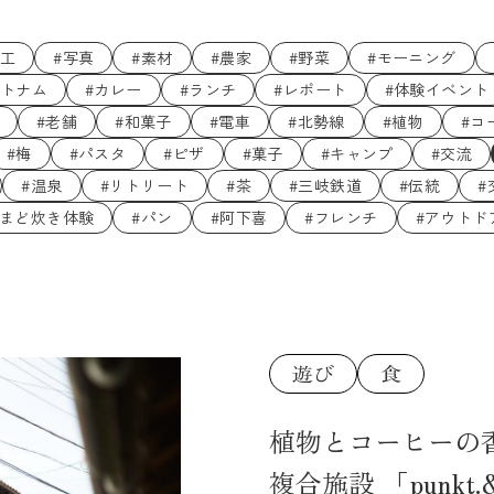
木工
#写真
#素材
#農家
#野菜
#モーニング
ベトナム
#カレー
#ランチ
#レポート
#体験イベント
#老舗
#和菓子
#電車
#北勢線
#植物
#コ
#梅
#パスタ
#ピザ
#菓子
#キャンプ
#交流
#温泉
#リトリート
#茶
#三岐鉄道
#伝統
#
かまど炊き体験
#パン
#阿下喜
#フレンチ
#アウトド
植物とコーヒーの
複合施設 「punk