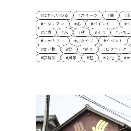
#にぎわいの森
#スイーツ
#器
#
#イタリアン
#冬
#バインミー
#
#定食
#米
#秋
#そば
#いちご
#ファミリー
#おみやげ
#イベント
#買い物
#祭
#釣り
#ピクニック
#宇賀渓
#風景
#遊
#文化
#