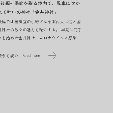
~後編~ 季節を彩る境内で、風車に吹か
れて叶いの神社「金井神社」
後編では権禰宜の小野さんを案内人に迎え金
井神社の数々の魅力を紹介する。 早期に花手
水を始めた金井神社、コロナウイルス感染拡
大防止のため、柄杓を取り除き手水鉢の花を
飾ったところが始まりだ。四季折々の花は地
続きを読む
Read more
元や親戚からの授か...
続きを読む
Read more