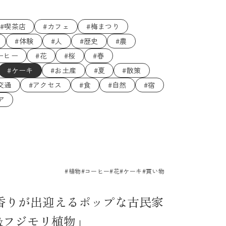
#喫茶店
#カフェ
#梅まつり
#体験
#人
#歴史
#農
ーヒー
#花
#桜
#春
#ケーキ
#お土産
#夏
#散策
交通
#アクセス
#食
#自然
#宿
ア
#植物
#コーヒー
#花
#ケーキ
#買い物
香りが出迎えるポップな古民家
t.&フジモリ植物」