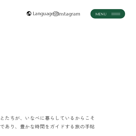
Instagram
instagram
JA
JA
体験・ツアー
おみやげ
いなべとつながる
おしらせ
とたちが、いなべに暮らしているからこそ
であり、豊かな時間をガイドする旅の手帖
お問い合わせはこちら