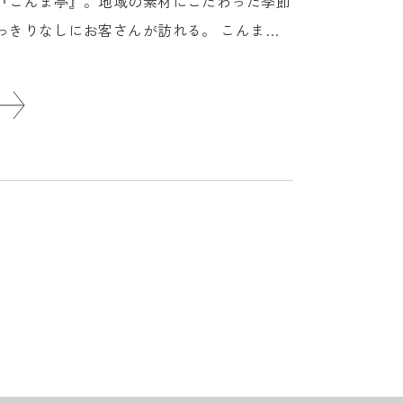
『こんま亭』。地域の素材にこだわった季節
っきりなしにお客さんが訪れる。 こんま亭