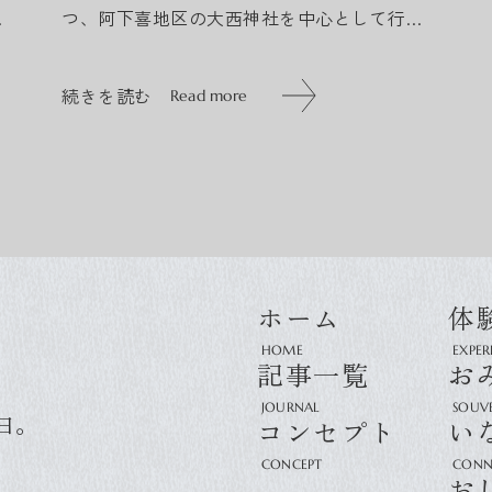
で
つ、阿下喜地区の大西神社を中心として行わ
藤
れる八幡祭 (はちまんまつり)は100年以上続
ま
くいなべ市指定無形民俗文化財の歴史ある伝
続きを読む
Read more
統行事。 2...
続きを読む
Read more
ホーム
体
記事一覧
お
日。
コンセプト
い
お