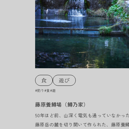
#釣り
#食
#遊
藤原養鱒場（鱒乃家）
50年ほど前、山深く電気も通っていなかっ
藤原岳の麓を切り開いて作られた、藤原養