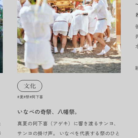
#夏
#祭
#阿下喜
いなべの奇祭、八幡祭。
た
真夏の阿下喜（アゲキ）に響き渡るサンヨ、
鱒
サンヨの掛け声。 いなべを代表する祭のひと