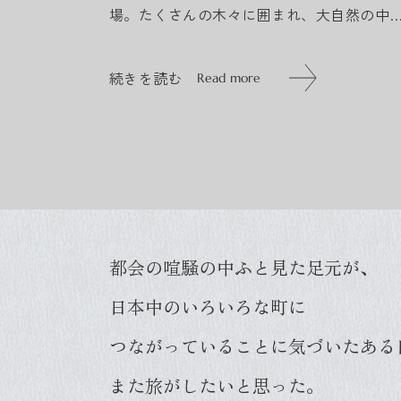
場。たくさんの木々に囲まれ、大自然の中
釣りを楽しむことができる。 石灰山である
原岳の湧き水には、カルシウムが豊富に含
続きを読む
Read more
れ、不思議なこと...
続きを読む
Read more
都会の喧騒の中ふと見た足元が、
日本中のいろいろな町に
つながっていることに気づいたある
また旅がしたいと思った。