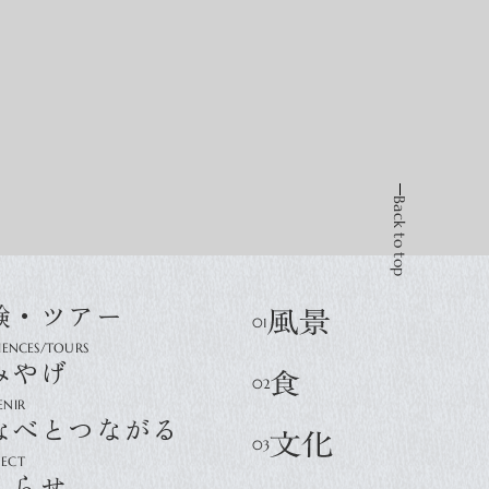
Back to top
験・ツアー
みやげ
なべとつながる
しらせ