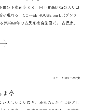
下喜駅下車徒歩３分。阿下喜商店街の入り口
る。COFFEE HOUSE punkt.(プンク
る築約60年の古民家複合施設だ。 古民家の
#ケーキ
#お土産
#食
 こんま亭
ない人はいないほど。地元の人たちに愛され