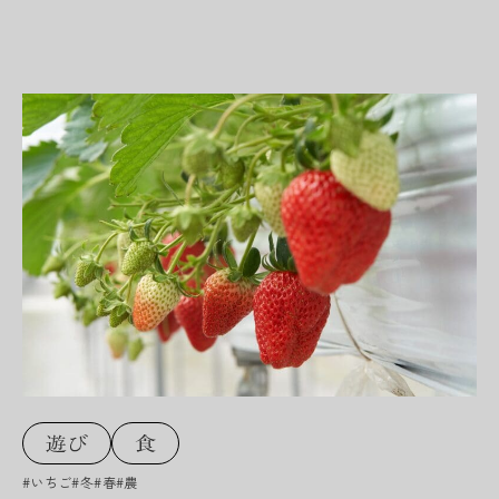
#いちご
#冬
#春
#農