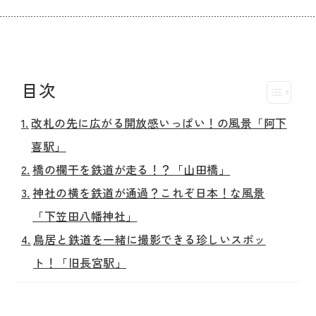
目次
改札の先に広がる開放感いっぱい！の風景「阿下
喜駅」
橋の欄干を鉄道が走る！？「山田橋」
神社の横を鉄道が通過？これぞ日本！な風景
「下笠田八幡神社」
鳥居と鉄道を一緒に撮影できる珍しいスポッ
ト！「旧長宮駅」