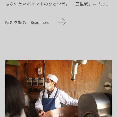
もらいたいポイントのひとつだ。 「三里駅」～「丹生
川駅」間の車窓からは、東に向かって開けた風景が広
がっており、遠くには養老...
続きを読む
Read more
続きを読む
Read more