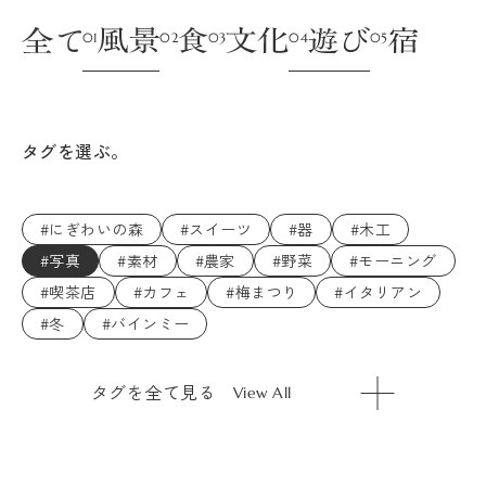
タグを選ぶ。
#にぎわいの森
#スイーツ
#器
#木工
#写真
#素材
#農家
#野菜
#モーニング
#喫茶店
#カフェ
#梅まつり
#イタリアン
#冬
#バインミー
タグを全て見る
View All