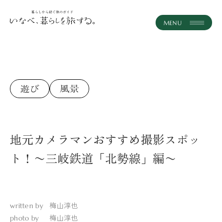
instagram
JA
ホーム
記事一覧
コンセプト
地元カメラマンおすすめ撮影スポッ
体験・ツアー
ト！〜三岐鉄道「北勢線」編〜
おみやげ
いなべとつながる
梅山淳也
written by
おしらせ
梅山淳也
photo by