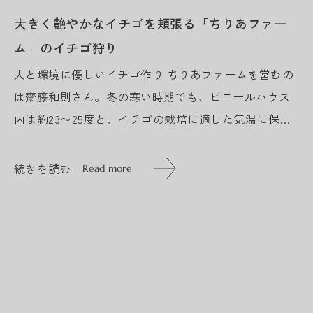
大きく艶やかなイチゴを頬張る「ちりあファー
ム」のイチゴ狩り
人と環境に優しいイチゴ作り ちりあファームを営むの
は齋藤和則さん。冬の寒い時期でも、ビニールハウス
内は約23〜25度と、イチゴの栽培に適した気温に保た
れているため、入った瞬間、初夏のような暖かさで、
一瞬不思議な感覚に陥る...
続きを読む
Read more
続きを読む
Read more