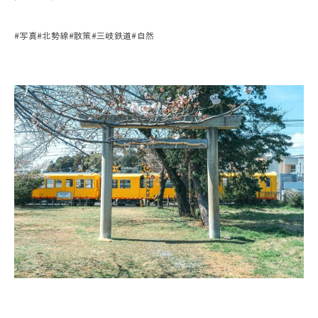
#写真
#北勢線
#散策
#三岐鉄道
#自然
プライバシーポリシー
運 営：一般社団法人 グリーンクリエイティブいなべ
お問い合わせはこちら