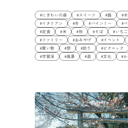
#にぎわいの森
#スイーツ
#器
#
#イタリアン
#冬
#バインミー
#
#定食
#米
#秋
#そば
#いちご
#ファミリー
#おみやげ
#イベント
#買い物
#祭
#釣り
#ピクニック
#宇賀渓
#風景
#遊
#文化
#