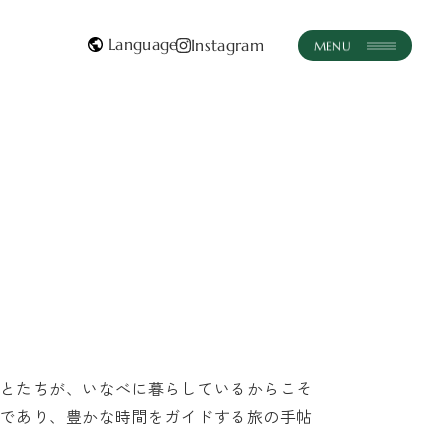
Instagram
instagram
JA
JA
体験・ツアー
おみやげ
いなべとつながる
おしらせ
とたちが、いなべに暮らしているからこそ
であり、豊かな時間をガイドする旅の手帖
お問い合わせはこちら