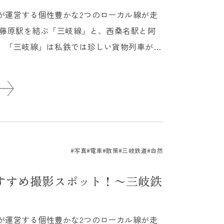
が運営する個性豊かな2つのローカル線が走
西藤原駅を結ぶ「三岐線」と、西桑名駅と阿
。「三岐線」は私鉄では珍しい貨物列車が走
...
#写真
#電車
#散策
#三岐鉄道
#自然
すすめ撮影スポット！〜三岐鉄
が運営する個性豊かな2つのローカル線が走