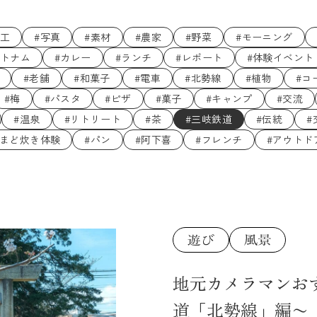
木工
#写真
#素材
#農家
#野菜
#モーニング
ベトナム
#カレー
#ランチ
#レポート
#体験イベント
#老舗
#和菓子
#電車
#北勢線
#植物
#コ
#梅
#パスタ
#ピザ
#菓子
#キャンプ
#交流
#温泉
#リトリート
#茶
#三岐鉄道
#伝統
#
かまど炊き体験
#パン
#阿下喜
#フレンチ
#アウトド
地元カメラマンお
道「北勢線」編〜