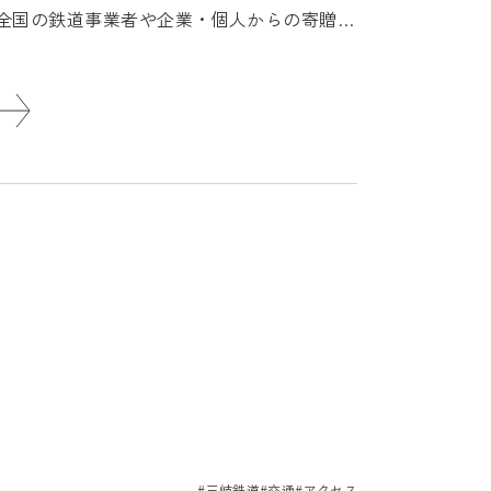
。全国の鉄道事業者や企業・個人からの寄贈や
#三岐鉄道
#交通
#アクセス