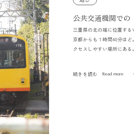
公共交通機関での
三重県の北の端に位置する
京都からも１時間40分ほ
クセスしやすい場所にある
関口「阿下喜」までは、公共.
続きを読む
Read more
続きを読む
Read more