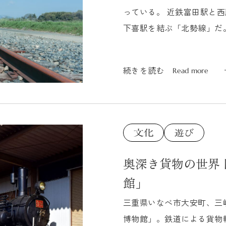
っている。 近鉄富田駅と
下喜駅を結ぶ「北勢線」だ
り、「北勢線」は日本にたった
続きを読む
Read more
続きを読む
Read more
奥深き貨物の世界
館」
三重県いなべ市大安町、三
博物館」。鉄道による貨物輸