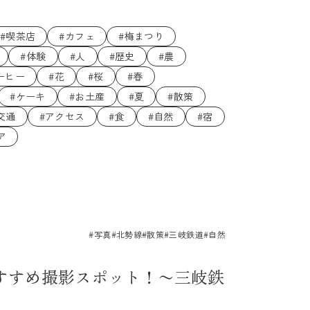
#喫茶店
#カフェ
#梅まつり
#体験
#人
#歴史
#農
ーヒー
#花
#桜
#春
#ケーキ
#お土産
#夏
#散策
交通
#アクセス
#食
#自然
#宿
ア
#写真
#北勢線
#散策
#三岐鉄道
#自然
すすめ撮影スポット！〜三岐鉄